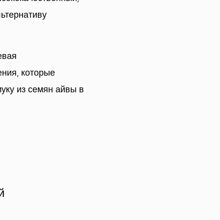
ьтернативу
евая
ния, которые
уку из семян айвы в
й