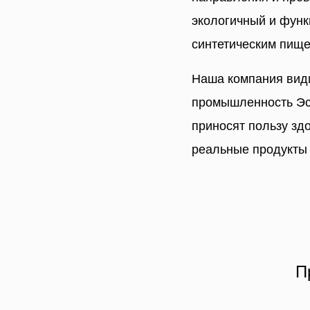
экологичный и функ
синтетическим пищ
Наша компания види
промышленность Эст
приносят пользу зд
реальные продукты 
П