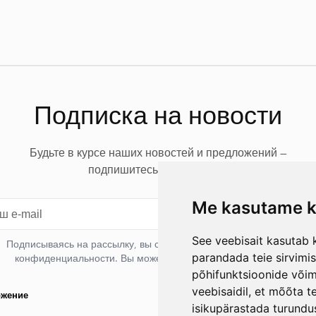
Подписка на новости
Будьте в курсе наших новостей и предложений —
подпишитесь на рассылку.
Me kasutame k
Подписат
See veebisait kasutab k
Подписываясь на рассылку, вы соглашаетесь с нашей политикой
parandada teie sirvimi
конфиденциальности. Вы можете отписаться в любое время.
põhifunktsioonide või
veebisaidil
,
et mõõta te
ожение
Контактные данные
isikupärastada turundu
Rando Vink