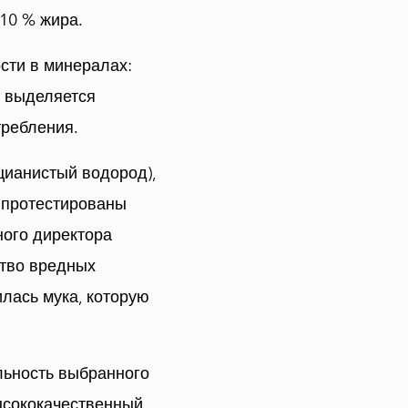
 10 % жира.
ости в минералах:
о выделяется
требления.
цианистый водород),
 протестированы
ного директора
тво вредных
лась мука, которую
льность выбранного
ысококачественный,