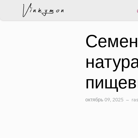
был добавлен в корзину.
Семен
натур
пищев
октябрь 09, 2025
—
ra