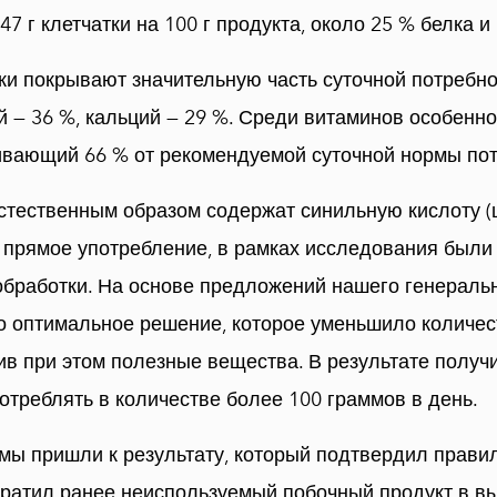
47 г клетчатки на 100 г продукта, около 25 % белка и
уки покрывают значительную часть суточной потребн
ий — 36 %, кальций — 29 %. Среди витаминов особенн
ивающий 66 % от рекомендуемой суточной нормы по
стественным образом содержат синильную кислоту (
х прямое употребление, в рамках исследования были
бработки. На основе предложений нашего генераль
 оптимальное решение, которое уменьшило количес
ив при этом полезные вещества. В результате получи
отреблять в количестве более 100 граммов в день.
мы пришли к результату, который подтвердил прави
ратил ранее неиспользуемый побочный продукт в в