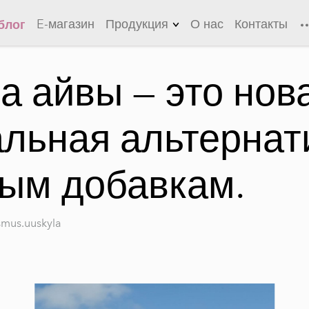
E-магазин
Продукция
О нас
Контакты
блог
Лимонады
а айвы — это нов
Чеснок
Цидония
альная альтернат
Лонг-дринки
ым добавкам.
Холодные чаи
Соусы
smus.uuskyla
Маринады