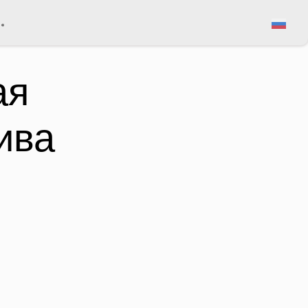
Просмотр корзины
ая
ива