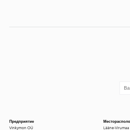
Предприятие
Местораспол
Vinkymon OÜ
Lääne-Virumaa