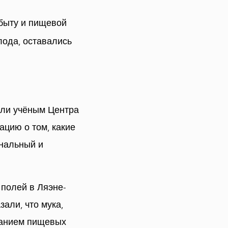
быту и пищевой
ода, оставались
али учёным Центра
цию о том, какие
ональный и
полей в Ляэне-
али, что мука,
жанием пищевых