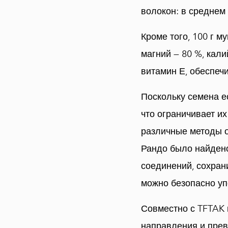
волокон: в среднем 
Кроме того, 100 г м
магний — 80 %, кал
витамин Е, обеспеч
Поскольку семена е
что ограничивает и
различные методы о
Рандо было найдено
соединений, сохран
можно безопасно уп
Совместно с TFTAK 
направления и прев