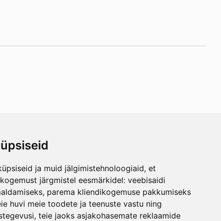
üpsiseid
ься
üpsiseid ja muid jälgimistehnoloogiaid, et
skogemust järgmistel eesmärkidel:
veebisaidi
maldamiseks
,
parema kliendikogemuse pakkumiseks
ie huvi meie toodete ja teenuste vastu ning
stegevusi
,
teie jaoks asjakohasemate reklaamide
Maila Vink