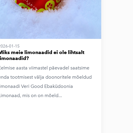
2026-01-15
Miks meie limonaadid ei ole lihtsalt
limonaadid?
Eelmise aasta viimastel päevadel saatsime
enda tootmisest välja doonoritele mõeldud
limonaadi Veri Good Ebaküdoonia
Limonaad, mis on on mõeld...