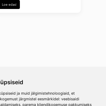
Loe edasi
üpsiseid
üpsiseid ja muid jälgimistehnoloogiaid, et
skogemust järgmistel eesmärkidel:
veebisaidi
maldamiseks
,
parema kliendikogemuse pakkumiseks