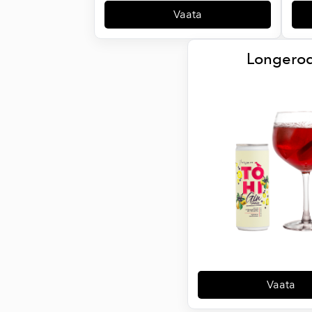
Vaata
Longero
Vaata