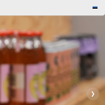
Vaata ostukorvi
❯