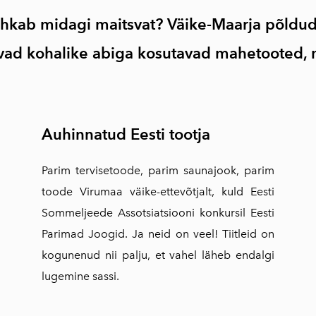
 ihkab midagi maitsvat? Väike-Maarja põldud
mivad kohalike abiga kosutavad mahetooted, 
Auhinnatud Eesti tootja
Parim tervisetoode, parim saunajook, parim
toode Virumaa väike-ettevõtjalt, kuld Eesti
Sommeljeede Assotsiatsiooni konkursil Eesti
Parimad Joogid. Ja neid on veel! Tiitleid on
kogunenud nii palju, et vahel läheb endalgi
lugemine sassi.