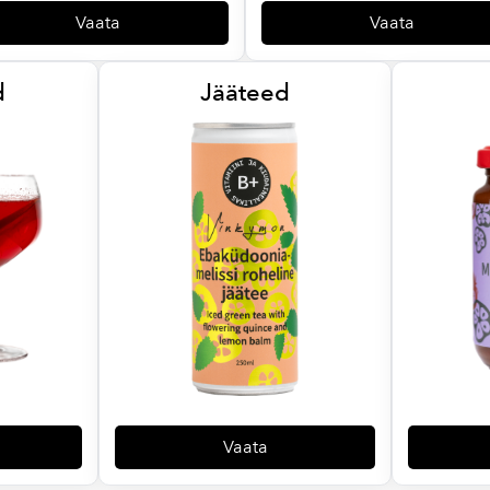
Vaata
Vaata
d
Jääteed
Vaata