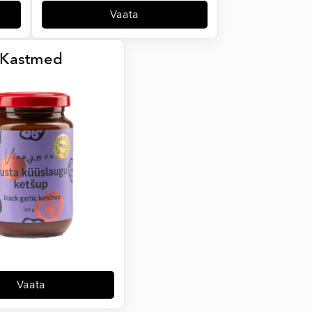
Vaata
Kastmed
Vaata