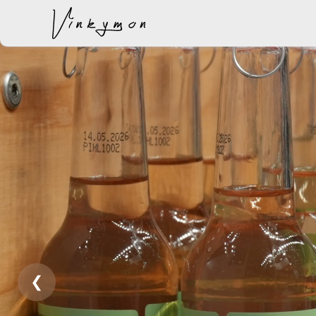
lisati ostukorvi.
❮