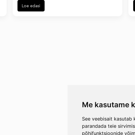
Loe edasi
Me kasutame k
See veebisait kasutab k
parandada teie sirvimi
põhifunktsioonide või