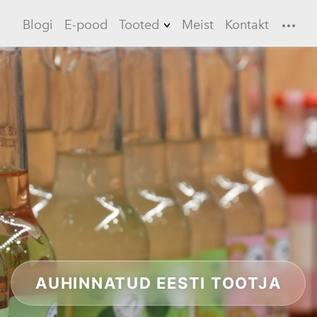
Blogi
E-pood
Tooted
Meist
Kontakt
Limonaadid
Küüslauk
Ebaküdoonia
Longerod
Jääteed
Kastmed
Marinaadid
AUHINNATUD EESTI TOOTJA