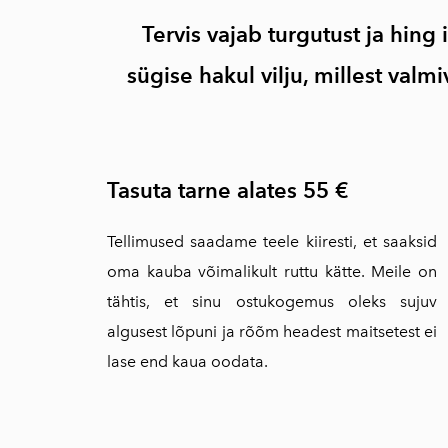
Tervis vajab turgutust ja hing
sügise hakul vilju, millest val
Tasuta tarne alates 55 €
Tellimused saadame teele kiiresti, et saaksid
oma kauba võimalikult ruttu kätte. Meile on
tähtis, et sinu ostukogemus oleks sujuv
algusest lõpuni ja rõõm headest maitsetest ei
lase end kaua oodata.