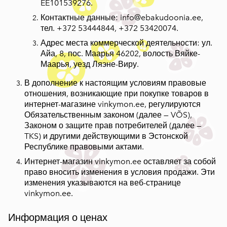
EE101539276.
Контактные данные: info@ebakudoonia.ee,
тел. +372 53444844, +372 53420074.
Адрес места коммерческой деятельности: ул.
Айа, 8, пос. Маарья 46202, волость Вяйке-
Маарья, уезд Ляэне-Виру.
В дополнение к настоящим условиям правовые
отношения, возникающие при покупке товаров в
интернет-магазине vinkymon.ee, регулируются
Обязательственным законом (далее — VÕS),
Законом о защите прав потребителей (далее —
TKS) и другими действующими в Эстонской
Республике правовыми актами.
Интернет-магазин vinkymon.ee оставляет за собой
право вносить изменения в условия продажи. Эти
изменения указываются на веб-странице
vinkymon.ee.
Информация о ценах