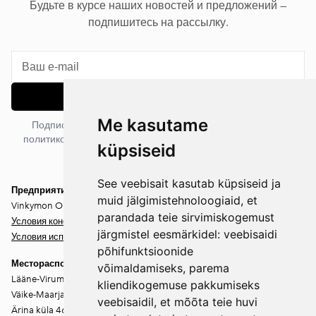
Будьте в курсе наших новостей и предложений —
подпишитесь на рассылку.
Подписаться
Me kasutame
Подписываясь на рассылку, вы соглашаетесь с нашей
политикой конфиденциальности. Вы можете отписаться в
küpsiseid
любое время.
See veebisait kasutab küpsiseid ja
Предприятие
muid jälgimistehnoloogiaid, et
Vinkymon OÜ
parandada teie sirvimiskogemust
Условия конфиденциальности
järgmistel eesmärkidel:
veebisaidi
Условия использования
põhifunktsioonide
Месторасположение
võimaldamiseks
,
parema
Lääne-Virumaa
kliendikogemuse pakkumiseks
Väike-Maarja vald
veebisaidil
,
et mõõta teie huvi
Ärina küla 46202