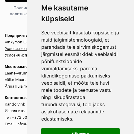
Me kasutame
Подписываясь на рассылку, вы соглашаетесь с нашей
политикой конфиденциальности. Вы можете отписаться в
küpsiseid
любое время.
See veebisait kasutab küpsiseid ja
Предприятие
muid jälgimistehnoloogiaid, et
Vinkymon OÜ
parandada teie sirvimiskogemust
Условия конфиденциальности
järgmistel eesmärkidel:
veebisaidi
Условия использования
põhifunktsioonide
Месторасположение
võimaldamiseks
,
parema
Lääne-Virumaa
kliendikogemuse pakkumiseks
Väike-Maarja vald
veebisaidil
,
et mõõta teie huvi
Ärina küla 46202
meie toodete ja teenuste vastu
ning isikupärastada
Контактные данные
turundustegevusi
,
teie jaoks
Rando Vink
Исполнительный директор
asjakohasemate reklaamide
Tel: +372 53444844
edastamiseks
.
Email: info@ebakudoonia.ee
Nõustun