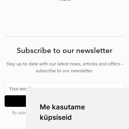
Subscribe to our newsletter
Stay up to date with our latest news, articles and offers –
subscribe to our newsletter.
Subscribe
Me kasutame
By subscribing, you agree to our privacy policy. You can
küpsiseid
unsubscribe at any time.