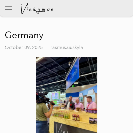
was added to the cart.
View cart
Germany
October 09, 2025
—
rasmus.uuskyla