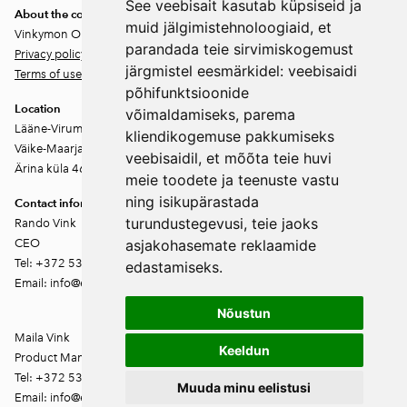
See veebisait kasutab küpsiseid ja
About the company
muid jälgimistehnoloogiaid, et
Vinkymon OÜ
parandada teie sirvimiskogemust
Privacy policy
järgmistel eesmärkidel:
veebisaidi
Terms of use
põhifunktsioonide
Location
võimaldamiseks
,
parema
Lääne-Virumaa
kliendikogemuse pakkumiseks
Väike-Maarja vald
veebisaidil
,
et mõõta teie huvi
Ärina küla 46202
meie toodete ja teenuste vastu
ning isikupärastada
Contact information
turundustegevusi
,
teie jaoks
Rando Vink
CEO
asjakohasemate reklaamide
Tel: +372 53444844
edastamiseks
.
Email: info@ebakudoonia.ee
Nõustun
Maila Vink
Keeldun
Product Manager
Tel: +372 53420074
Muuda minu eelistusi
Email: info@ebakudoonia.ee