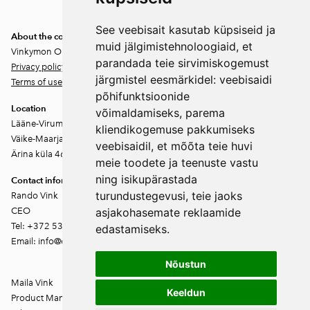
unsubscribe at any time.
See veebisait kasutab küpsiseid ja
About the company
muid jälgimistehnoloogiaid, et
Vinkymon OÜ
parandada teie sirvimiskogemust
Privacy policy
järgmistel eesmärkidel:
veebisaidi
Terms of use
põhifunktsioonide
Location
võimaldamiseks
,
parema
Lääne-Virumaa
kliendikogemuse pakkumiseks
Väike-Maarja vald
veebisaidil
,
et mõõta teie huvi
Ärina küla 46202
meie toodete ja teenuste vastu
ning isikupärastada
Contact information
turundustegevusi
,
teie jaoks
Rando Vink
CEO
asjakohasemate reklaamide
Tel: +372 53444844
edastamiseks
.
Email: info@ebakudoonia.ee
Nõustun
Maila Vink
Keeldun
Product Manager