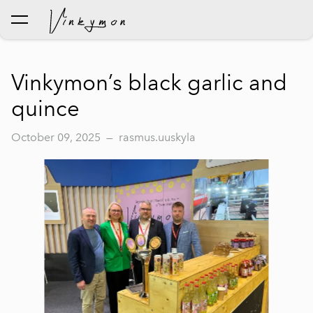
was added to the cart.
View cart
Vinkymon’s black garlic and
quince
October 09, 2025
—
rasmus.uuskyla