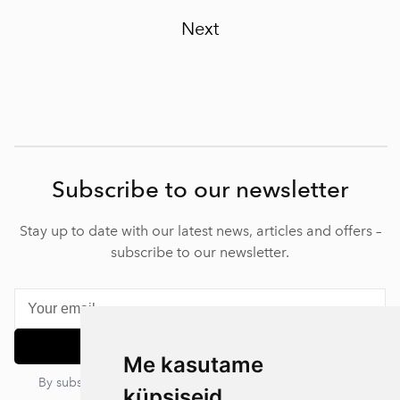
Next
Subscribe to our newsletter
Stay up to date with our latest news, articles and offers –
subscribe to our newsletter.
Subscribe
Me kasutame
By subscribing, you agree to our privacy policy. You can
küpsiseid