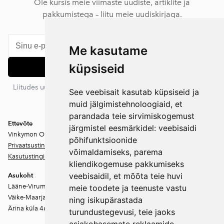
Ole kursis meie viimaste uudiste, artiklite ja
pakkumistega – liitu meie uudiskirjaga.
Me kasutame
küpsiseid
Liitu
Liitudes uudiskirjaga nõustud meie privaatsustingimustega. Sa
See veebisait kasutab küpsiseid ja
võid igal ajal tellimuse tühistada.
muid jälgimistehnoloogiaid, et
parandada teie sirvimiskogemust
Ettevõte
järgmistel eesmärkidel:
veebisaidi
Vinkymon OÜ
põhifunktsioonide
Privaatsustingimused
võimaldamiseks
,
parema
Kasutustingimused
kliendikogemuse pakkumiseks
veebisaidil
,
et mõõta teie huvi
Asukoht
Lääne-Virumaa
meie toodete ja teenuste vastu
Väike-Maarja vald
ning isikupärastada
Ärina küla 46202
turundustegevusi
,
teie jaoks