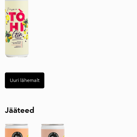
Uuri lähemalt
Jääteed