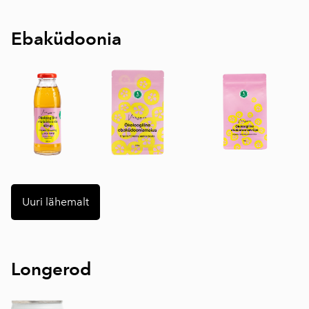
Ebaküdoonia
Uuri lähemalt
Longerod