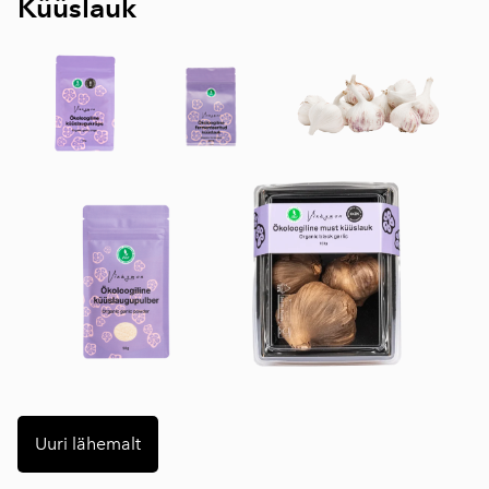
Küüslauk
Uuri lähemalt