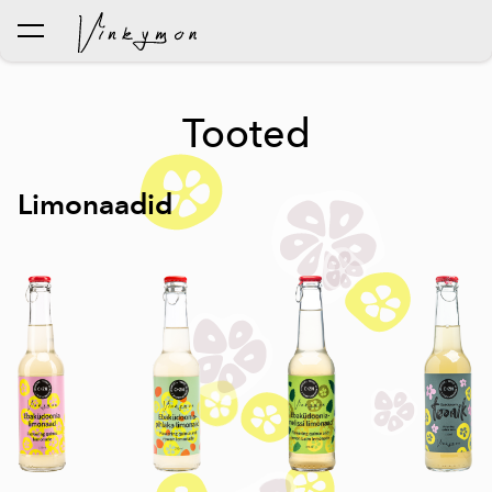
lisati ostukorvi.
Vaata ostukorvi
Tooted
Limonaadid