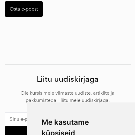
Osta e-poest
Liitu uudiskirjaga
Ole kursis meie viimaste uudiste, artiklite ja
pakkumistega – liitu meie uudiskirjaga.
Me kasutame
küpsiseid
Liitu