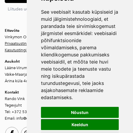
Liitudes uudiskirjaga nõustud meie privaatsustingimustega. Sa
See veebisait kasutab küpsiseid ja
võid igal ajal tellimuse tühistada.
muid jälgimistehnoloogiaid, et
parandada teie sirvimiskogemust
Ettevõte
järgmistel eesmärkidel:
veebisaidi
Vinkymon OÜ
põhifunktsioonide
Privaatsustingimused
võimaldamiseks
,
parema
Kasutustingimused
kliendikogemuse pakkumiseks
veebisaidil
,
et mõõta teie huvi
Asukoht
Lääne-Virumaa
meie toodete ja teenuste vastu
Väike-Maarja vald
ning isikupärastada
Ärina küla 46202
turundustegevusi
,
teie jaoks
asjakohasemate reklaamide
Kontakt
edastamiseks
.
Rando Vink
Tegevjuht
Tel: +372 53444844
Nõustun
Email: info@ebakudoonia.ee
Keeldun