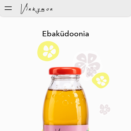
lisati ostukorvi.
Vaata ostukorvi
Ebaküdoonia