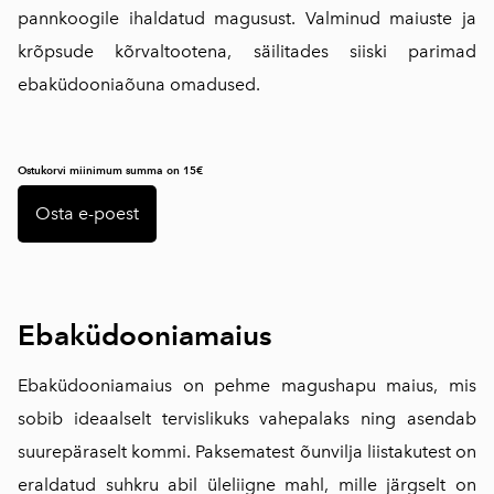
pannkoogile ihaldatud magusust. Valminud maiuste ja
krõpsude kõrvaltootena, säilitades siiski parimad
ebaküdooniaõuna omadused.
Ostukorvi miinimum summa on 15€
Osta e-poest
Ebaküdooniamaius
Ebaküdooniamaius on pehme magushapu maius, mis
sobib ideaalselt tervislikuks vahepalaks ning asendab
suurepäraselt kommi. Paksematest õunvilja liistakutest on
eraldatud suhkru abil üleliigne mahl, mille järgselt on