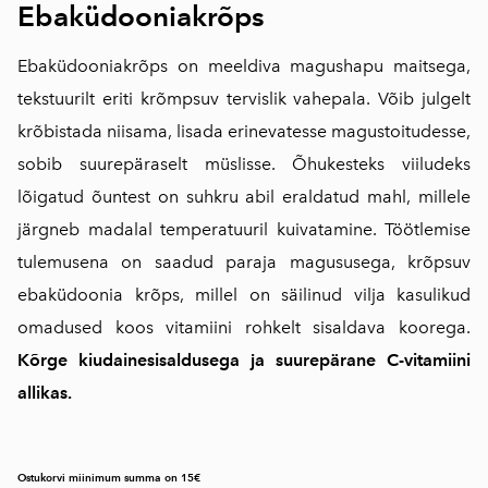
Ebaküdooniakrõps
Ebaküdooniakrõps on meeldiva magushapu maitsega,
tekstuurilt eriti krõmpsuv tervislik vahepala. Võib julgelt
krõbistada niisama, lisada erinevatesse magustoitudesse,
sobib suurepäraselt müslisse. Õhukesteks viiludeks
lõigatud õuntest on suhkru abil eraldatud mahl, millele
järgneb madalal temperatuuril kuivatamine. Töötlemise
tulemusena on saadud paraja magususega, krõpsuv
ebaküdoonia krõps, millel on säilinud vilja kasulikud
omadused koos vitamiini rohkelt sisaldava koorega.
Kõrge kiudainesisaldusega ja suurepärane C-vitamiini
allikas.
Ostukorvi miinimum summa on 15€