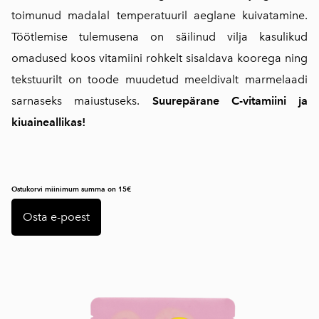
toimunud madalal temperatuuril aeglane kuivatamine.
Töötlemise tulemusena on säilinud vilja kasulikud
omadused koos vitamiini rohkelt sisaldava koorega ning
tekstuurilt on toode muudetud meeldivalt marmelaadi
sarnaseks maiustuseks.
Suurepärane C-vitamiini ja
kiuaineallikas!
Ostukorvi miinimum summa on 15€
Osta e-poest