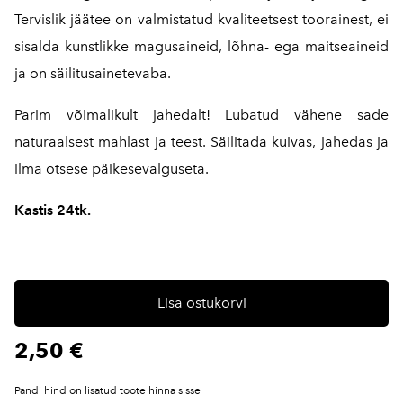
Tervislik jäätee on valmistatud kvaliteetsest toorainest, ei
sisalda kunstlikke magusaineid, lõhna- ega maitseaineid
ja on säilitusainetevaba.
Parim võimalikult jahedalt! Lubatud vähene sade
naturaalsest mahlast ja teest.
Säilitada kuivas, jahedas ja
ilma otsese päikesevalguseta.
Kastis 24tk.
Lisa ostukorvi
2,50 €
Pandi hind on lisatud toote hinna sisse