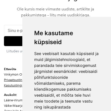
Ole kursis meie viimaste uudiste, artiklite ja
pakkumistega – liitu meie uudiskirjaga.
Me kasutame
küpsiseid
Liitu
Liitudes uudiskirjaga nõustud meie privaatsustingimustega. Sa
See veebisait kasutab küpsiseid ja
võid igal ajal tellimuse tühistada.
muid jälgimistehnoloogiaid, et
parandada teie sirvimiskogemust
Ettevõte
järgmistel eesmärkidel:
veebisaidi
Vinkymon OÜ
põhifunktsioonide
Privaatsustingimused
võimaldamiseks
,
parema
Kasutustingimused
kliendikogemuse pakkumiseks
veebisaidil
,
et mõõta teie huvi
Asukoht
Lääne-Virumaa
meie toodete ja teenuste vastu
Väike-Maarja vald
ning isikupärastada