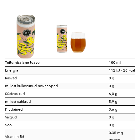
Toitumisalane teave
100 ml
Energia
112 kJ / 26 kcal
Rasvad
0 g
millest küllastunud rasvhapped
0 g
Süsivesikud
6,0 g
millest suhkrud
5,9 g
Kiudained
0,6 g
Valgud
0 g
Sool
0 g
0.35 mg
Vitamiin B6