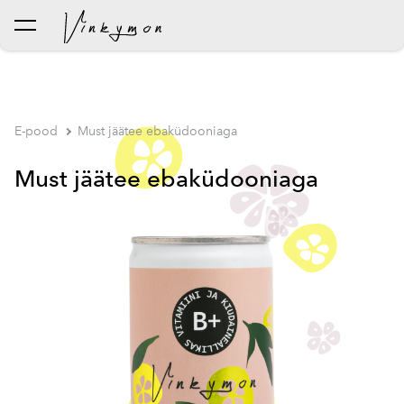
lisati ostukorvi.
Vaata ostukorvi
E-pood
Must jäätee ebaküdooniaga
Must jäätee ebaküdooniaga