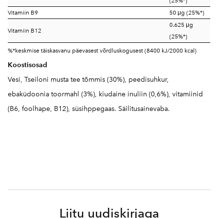
(25%*)
Vitamiin B9
50 μg (25%*)
0.625 μg
Vitamiin B12
(25%*)
%*keskmise täiskasvanu päevasest võrdluskogusest (8400 kJ/2000 kcal)
Koostisosad
Vesi, Tseiloni musta tee tõmmis (30%), peedisuhkur,
ebaküdoonia toormahl (3%), kiudaine inuliin (0,6%), vitamiinid
(B6, foolhape, B12), süsihppegaas. Säilitusainevaba.
Liitu uudiskirjaga