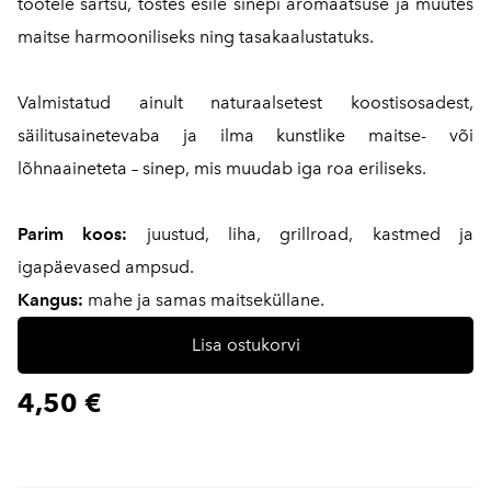
tootele särtsu, tõstes esile sinepi aromaatsuse ja muutes
maitse harmooniliseks ning tasakaalustatuks.
Valmistatud ainult naturaalsetest koostisosadest,
säilitusainetevaba ja ilma kunstlike maitse- või
lõhnaaineteta – sinep, mis muudab iga roa eriliseks.
Parim koos:
juustud, liha, grillroad, kastmed ja
igapäevased ampsud.
Kangus:
mahe ja samas maitseküllane.
Lisa ostukorvi
4,50 €