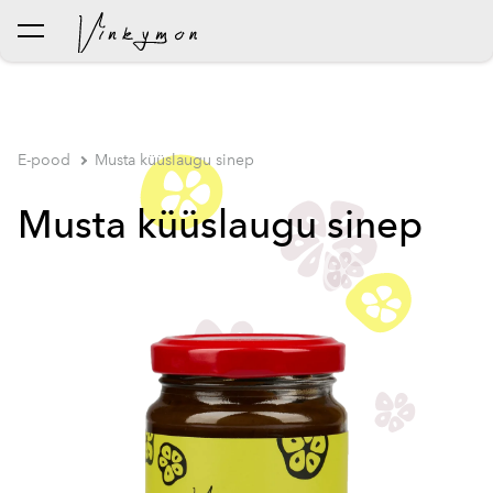
lisati ostukorvi.
Vaata ostukorvi
E-pood
Musta küüslaugu sinep
Musta küüslaugu sinep