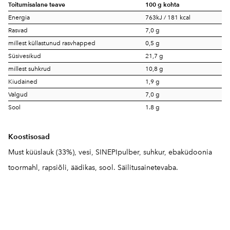
Toitumisalane teave
100 g kohta
Energia
763kJ / 181 kcal
Rasvad
7,0 g
millest küllastunud rasvhapped
0,5 g
Süsivesikud
21,7 g
millest suhkrud
10,8 g
Kiudained
1,9 g
Valgud
7,0 g
Sool
1.8 g
Koostisosad
Must küüslauk (33%), vesi, SINEPIpulber, suhkur, ebaküdoonia
toormahl, rapsiõli, äädikas, sool. Säilitusainetevaba.