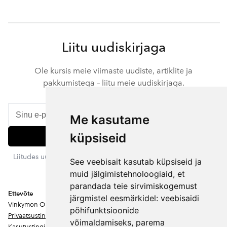
Liitu uudiskirjaga
Ole kursis meie viimaste uudiste, artiklite ja
pakkumistega – liitu meie uudiskirjaga.
Me kasutame
küpsiseid
Liitu
Liitudes uudiskirjaga nõustud meie privaatsustingimustega. Sa
See veebisait kasutab küpsiseid ja
võid igal ajal tellimuse tühistada.
muid jälgimistehnoloogiaid, et
parandada teie sirvimiskogemust
Ettevõte
järgmistel eesmärkidel:
veebisaidi
Vinkymon OÜ
põhifunktsioonide
Privaatsustingimused
võimaldamiseks
,
parema
Kasutustingimused