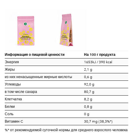
Информация о пищевой ценности
На 100 г продукта
Энергия
1653kJ / 390 kcal
Жиры
2,1 g
из них ненасыщенные жирные кислоты
0,6 g
Углеводы
92,0 g
в том числе сахара
80,7 g
Клетчатка
8,2 g
Белки
0,8 g
Соль
0 g
Витамин C
30,7 mg (38,3%*)
%* от рекомендуемой суточной нормы для среднего взрослого человека