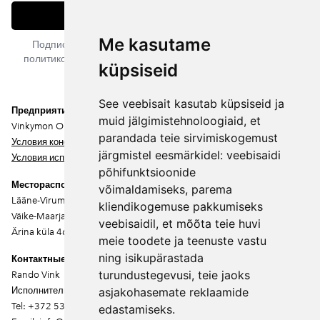
Подписаться
Me kasutame
Подписываясь на рассылку, вы соглашаетесь с нашей
политикой конфиденциальности. Вы можете отписаться в
küpsiseid
любое время.
See veebisait kasutab küpsiseid ja
Предприятие
muid jälgimistehnoloogiaid, et
Vinkymon OÜ
parandada teie sirvimiskogemust
Условия конфиденциальности
järgmistel eesmärkidel:
veebisaidi
Условия использования
põhifunktsioonide
Месторасположение
võimaldamiseks
,
parema
Lääne-Virumaa
kliendikogemuse pakkumiseks
Väike-Maarja vald
veebisaidil
,
et mõõta teie huvi
Ärina küla 46202
meie toodete ja teenuste vastu
ning isikupärastada
Контактные данные
turundustegevusi
,
teie jaoks
Rando Vink
Исполнительный директор
asjakohasemate reklaamide
Tel: +372 53444844
edastamiseks
.