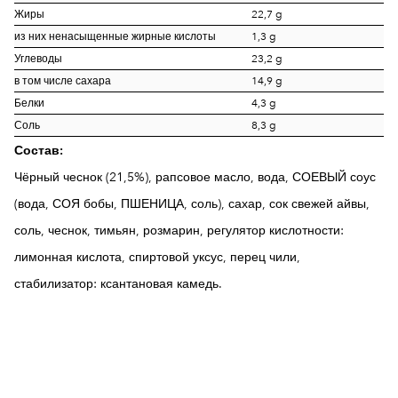
Жиры
22,7 g
из них ненасыщенные жирные кислоты
1,3 g
Углеводы
23,2 g
в том числе сахара
14,9 g
Белки
4,3 g
Соль
8,3 g
Состав:
Чёрный чеснок (21,5%), рапсовое масло, вода,
СОЕВЫЙ
соус
(вода,
СОЯ
бобы,
ПШЕНИЦА
, соль), сахар, сок свежей айвы,
соль, чеснок, тимьян, розмарин, регулятор кислотности:
лимонная кислота, спиртовой уксус, перец чили,
стабилизатор: ксантановая камедь.