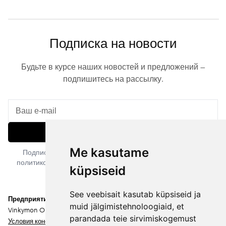
Подписка на новости
Будьте в курсе наших новостей и предложений —
подпишитесь на рассылку.
Подписаться
Me kasutame
Подписываясь на рассылку, вы соглашаетесь с нашей
политикой конфиденциальности. Вы можете отписаться в
küpsiseid
любое время.
See veebisait kasutab küpsiseid ja
Предприятие
muid jälgimistehnoloogiaid, et
Vinkymon OÜ
parandada teie sirvimiskogemust
Условия конфиденциальности