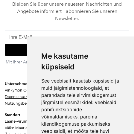
Bleiben Sie über unsere neuesten Nachrichten und
Angebote informiert – abonnieren Sie unseren
Newsletter.
Abonnieren
Me kasutame
Mit Ihrer Anmeldung stimmen Sie unserer Datenschutzerklärung
küpsiseid
zu. Sie können sich jederzeit abmelden.
See veebisait kasutab küpsiseid ja
Unternehmen
muid jälgimistehnoloogiaid, et
Vinkymon OÜ
parandada teie sirvimiskogemust
Datenschutz
järgmistel eesmärkidel:
veebisaidi
Nutzungsbedingungen
põhifunktsioonide
Standort
võimaldamiseks
,
parema
Lääne-Virumaa
kliendikogemuse pakkumiseks
Väike-Maarja vald
veebisaidil
,
et mõõta teie huvi