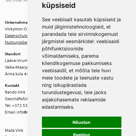
Mit Ihrer Anmeldung stimmen Sie unserer Datenschutzerklärung
küpsiseid
zu. Sie können sich jederzeit abmelden.
See veebisait kasutab küpsiseid ja
Unternehmen
muid jälgimistehnoloogiaid, et
Vinkymon OÜ
parandada teie sirvimiskogemust
Datenschutz
järgmistel eesmärkidel:
veebisaidi
Nutzungsbedingungen
põhifunktsioonide
Standort
võimaldamiseks
,
parema
Lääne-Virumaa
kliendikogemuse pakkumiseks
Väike-Maarja vald
veebisaidil
,
et mõõta teie huvi
Ärina küla 46202
meie toodete ja teenuste vastu
ning isikupärastada
Kontakt
turundustegevusi
,
teie jaoks
Rando Vink
Geschäftsführer
asjakohasemate reklaamide
Tel: +372 53444844
edastamiseks
.
Email: info@ebakudoonia.ee
Nõustun
Maila Vink
Keeldun