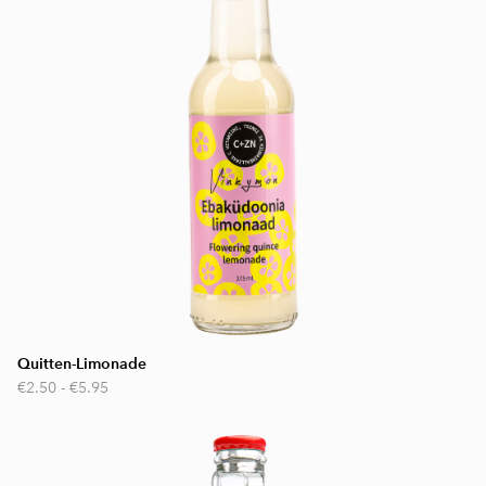
Quitten-Limonade
€2.50
-
€5.95