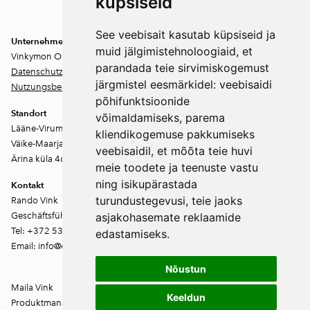
küpsiseid
zu. Sie können sich jederzeit abmelden.
See veebisait kasutab küpsiseid ja
Unternehmen
muid jälgimistehnoloogiaid, et
Vinkymon OÜ
parandada teie sirvimiskogemust
Datenschutz
järgmistel eesmärkidel:
veebisaidi
Nutzungsbedingungen
põhifunktsioonide
Standort
võimaldamiseks
,
parema
Lääne-Virumaa
kliendikogemuse pakkumiseks
Väike-Maarja vald
veebisaidil
,
et mõõta teie huvi
Ärina küla 46202
meie toodete ja teenuste vastu
ning isikupärastada
Kontakt
turundustegevusi
,
teie jaoks
Rando Vink
Geschäftsführer
asjakohasemate reklaamide
Tel: +372 53444844
edastamiseks
.
Email: info@ebakudoonia.ee
Nõustun
Maila Vink
Keeldun
Produktmanager