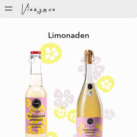
wurde dem Warenkorb
Warenkorb ansehen
hinzugefügt..
Limonaden