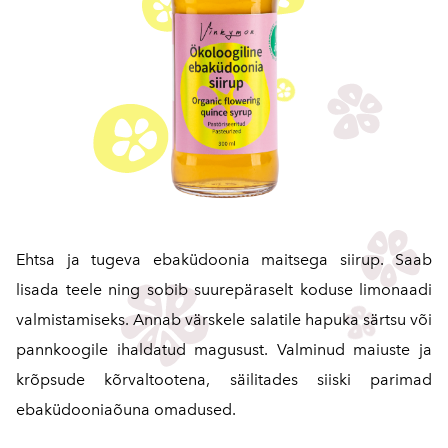
Ehtsa ja tugeva ebaküdoonia maitsega siirup. Saab
lisada teele ning sobib suurepäraselt koduse limonaadi
valmistamiseks. Annab värskele salatile hapuka särtsu või
pannkoogile ihaldatud magusust. Valminud maiuste ja
krõpsude kõrvaltootena, säilitades siiski parimad
ebaküdooniaõuna omadused.