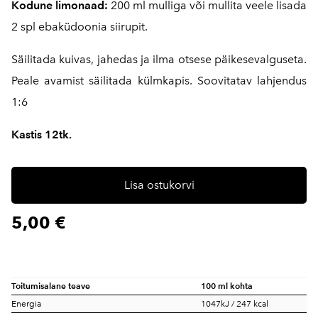
Kodune limonaad:
200 ml mulliga või mullita veele lisada
2 spl ebaküdoonia siirupit.
Säilitada kuivas, jahedas ja ilma otsese päikesevalguseta.
Peale avamist säilitada külmkapis. Soovitatav lahjendus
1:6
Kastis 12tk.
Lisa ostukorvi
5,00 €
Toitumisalane teave
100 ml kohta
Energia
1047kJ / 247 kcal