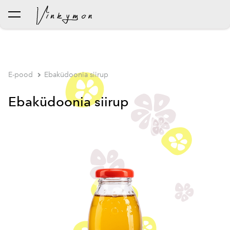
lisati ostukorvi.
Vaata ostukorvi
E-pood
Ebaküdoonia siirup
Ebaküdoonia siirup