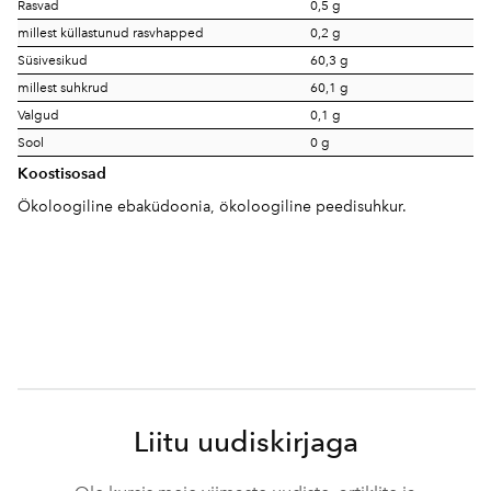
Rasvad
0,5 g
millest küllastunud rasvhapped
0,2 g
Süsivesikud
60,3 g
millest suhkrud
60,1 g
Valgud
0,1 g
Sool
0 g
Koostisosad
Ökoloogiline ebaküdoonia, ökoloogiline peedisuhkur.
Liitu uudiskirjaga