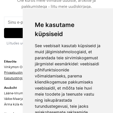
Ole kursis meie viimaste uudiste, artiklite ja
pakkumistega – liitu meie uudiskirjaga.
Me kasutame
küpsiseid
Liitu
Liitudes uudiskirjaga nõustud meie privaatsustingimustega. Sa
See veebisait kasutab küpsiseid ja
võid igal ajal tellimuse tühistada.
muid jälgimistehnoloogiaid, et
parandada teie sirvimiskogemust
Ettevõte
järgmistel eesmärkidel:
veebisaidi
Vinkymon OÜ
põhifunktsioonide
Privaatsustingimused
võimaldamiseks
,
parema
Kasutustingimused
kliendikogemuse pakkumiseks
veebisaidil
,
et mõõta teie huvi
Asukoht
Lääne-Virumaa
meie toodete ja teenuste vastu
Väike-Maarja vald
ning isikupärastada
Ärina küla 46202
turundustegevusi
,
teie jaoks
asjakohasemate reklaamide