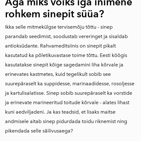
Aga miks võiks iga inimene
rohkem sinepit süüa?
Ikka selle mitmekülgse tervisemõju tõttu - sinep
parandab seedimist, soodustab vereringet ja sisaldab
antioksüdante. Rahvameditsiinis on sinepit pikalt
kasutatud ka põletikuvastase toime tõttu. Eesti köögis
kasutatakse sinepit kõige sagedamini liha kõrvale ja
erinevates kastmetes, kuid tegelikult sobib see
suurepäraselt ka suppidesse, marinaadidesse, rosoljesse
ja kartulisalatisse. Sinep sobib suurepäraselt ka vorstide
ja erinevate marineeritud toitude kõrvale - alates lihast
kuni aedviljadeni. Ja kas teadsid, et lisaks maitse
andmisele aitab sinep pidurdada toidu riknemist ning
pikendada selle säilivusaega?