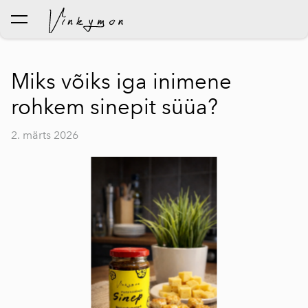
lisati ostukorvi.
Vaata ostukorvi
Miks võiks iga inimene
rohkem sinepit süüa?
2. märts 2026