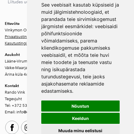
Liitudes uudiskirjaga nõustud meie privaatsustingimustega. Sa
See veebisait kasutab küpsiseid ja
võid igal ajal tellimuse tühistada.
muid jälgimistehnoloogiaid, et
parandada teie sirvimiskogemust
Ettevõte
järgmistel eesmärkidel:
veebisaidi
Vinkymon OÜ
põhifunktsioonide
Privaatsustingimused
võimaldamiseks
,
parema
Kasutustingimused
kliendikogemuse pakkumiseks
veebisaidil
,
et mõõta teie huvi
Asukoht
Lääne-Virumaa
meie toodete ja teenuste vastu
Väike-Maarja vald
ning isikupärastada
Ärina küla 46202
turundustegevusi
,
teie jaoks
asjakohasemate reklaamide
Kontakt
edastamiseks
.
Rando Vink
Tegevjuht
Tel: +372 53444844
Nõustun
Email: info@ebakudoonia.ee
Keeldun
Muuda minu eelistusi