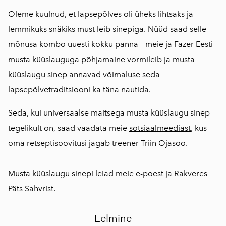
Oleme kuulnud, et lapsepõlves oli üheks lihtsaks ja
lemmikuks snäkiks must leib sinepiga. Nüüd saad selle
mõnusa kombo uuesti kokku panna – meie ja Fazer Eesti
musta küüslauguga põhjamaine vormileib ja musta
küüslaugu sinep annavad võimaluse seda
lapsepõlvetraditsiooni ka täna nautida.
Seda, kui universaalse maitsega musta küüslaugu sinep
tegelikult on, saad vaadata meie
sotsiaalmeediast
, kus
oma retseptisoovitusi jagab treener Triin Ojasoo.
Musta küüslaugu sinepi leiad meie
e-poest
ja Rakveres
Päts Sahvrist.
Eelmine