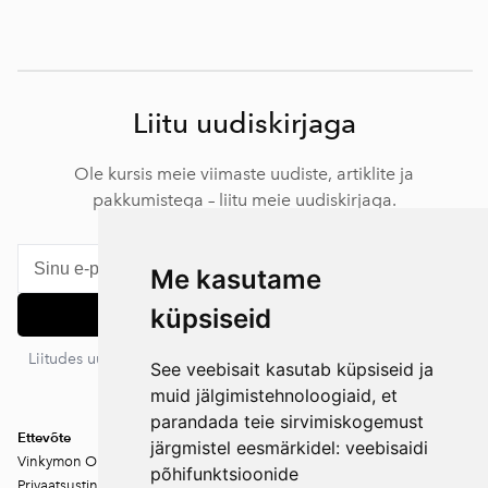
Liitu uudiskirjaga
Ole kursis meie viimaste uudiste, artiklite ja
pakkumistega – liitu meie uudiskirjaga.
Me kasutame
küpsiseid
Liitu
Liitudes uudiskirjaga nõustud meie privaatsustingimustega. Sa
See veebisait kasutab küpsiseid ja
võid igal ajal tellimuse tühistada.
muid jälgimistehnoloogiaid, et
parandada teie sirvimiskogemust
Ettevõte
järgmistel eesmärkidel:
veebisaidi
Vinkymon OÜ
põhifunktsioonide
Privaatsustingimused