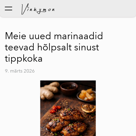
lisati ostukorvi.
Vaata ostukorvi
Meie uued marinaadid
teevad hõlpsalt sinust
tippkoka
9. märts 2026