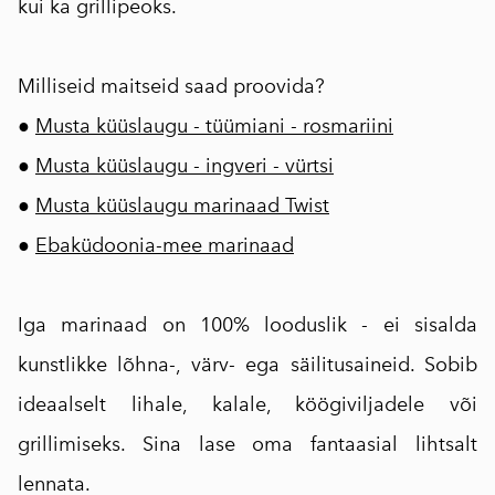
kui ka grillipeoks.
Milliseid maitseid saad proovida?
●
Musta küüslaugu - tüümiani - rosmariini
●
Musta küüslaugu - ingveri - vürtsi
●
Musta küüslaugu marinaad Twist
●
Ebaküdoonia-mee marinaad
Iga marinaad on 100% looduslik - ei sisalda
kunstlikke lõhna-, värv- ega säilitusaineid. Sobib
ideaalselt lihale, kalale, köögiviljadele või
grillimiseks. Sina lase oma fantaasial lihtsalt
lennata.