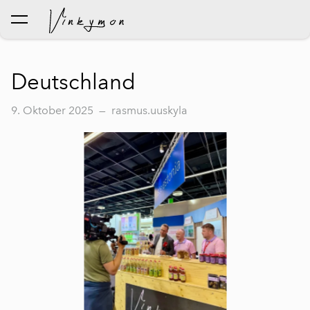
wurde dem Warenkorb
Warenkorb ansehen
hinzugefügt..
Deutschland
9. Oktober 2025
—
rasmus.uuskyla