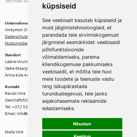
Mit Ihrer Anmeldung stimmen Sie unserer Datenschutzerklärung
küpsiseid
zu. Sie können sich jederzeit abmelden.
See veebisait kasutab küpsiseid ja
Unternehmen
muid jälgimistehnoloogiaid, et
Vinkymon OÜ
parandada teie sirvimiskogemust
Datenschutz
järgmistel eesmärkidel:
veebisaidi
Nutzungsbedingungen
põhifunktsioonide
Standort
võimaldamiseks
,
parema
Lääne-Virumaa
kliendikogemuse pakkumiseks
Väike-Maarja vald
veebisaidil
,
et mõõta teie huvi
Ärina küla 46202
meie toodete ja teenuste vastu
ning isikupärastada
Kontakt
turundustegevusi
,
teie jaoks
Rando Vink
Geschäftsführer
asjakohasemate reklaamide
Tel: +372 53444844
edastamiseks
.
Email: info@ebakudoonia.ee
Nõustun
Maila Vink
Keeldun