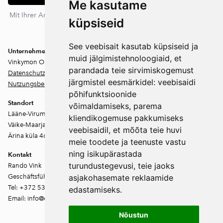
Me kasutame
Mit Ihrer Anmeldung stimmen Sie unserer Datenschutzerklärung
küpsiseid
zu. Sie können sich jederzeit abmelden.
See veebisait kasutab küpsiseid ja
Unternehmen
muid jälgimistehnoloogiaid, et
Vinkymon OÜ
parandada teie sirvimiskogemust
Datenschutz
järgmistel eesmärkidel:
veebisaidi
Nutzungsbedingungen
põhifunktsioonide
Standort
võimaldamiseks
,
parema
Lääne-Virumaa
kliendikogemuse pakkumiseks
Väike-Maarja vald
veebisaidil
,
et mõõta teie huvi
Ärina küla 46202
meie toodete ja teenuste vastu
ning isikupärastada
Kontakt
turundustegevusi
,
teie jaoks
Rando Vink
Geschäftsführer
asjakohasemate reklaamide
Tel: +372 53444844
edastamiseks
.
Email: info@ebakudoonia.ee
Nõustun