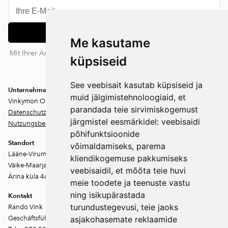
Abonnieren
Me kasutame
Mit Ihrer Anmeldung stimmen Sie unserer Datenschutzerklärung
küpsiseid
zu. Sie können sich jederzeit abmelden.
See veebisait kasutab küpsiseid ja
Unternehmen
muid jälgimistehnoloogiaid, et
Vinkymon OÜ
parandada teie sirvimiskogemust
Datenschutz
järgmistel eesmärkidel:
veebisaidi
Nutzungsbedingungen
põhifunktsioonide
Standort
võimaldamiseks
,
parema
Lääne-Virumaa
kliendikogemuse pakkumiseks
Väike-Maarja vald
veebisaidil
,
et mõõta teie huvi
Ärina küla 46202
meie toodete ja teenuste vastu
ning isikupärastada
Kontakt
turundustegevusi
,
teie jaoks
Rando Vink
Geschäftsführer
asjakohasemate reklaamide