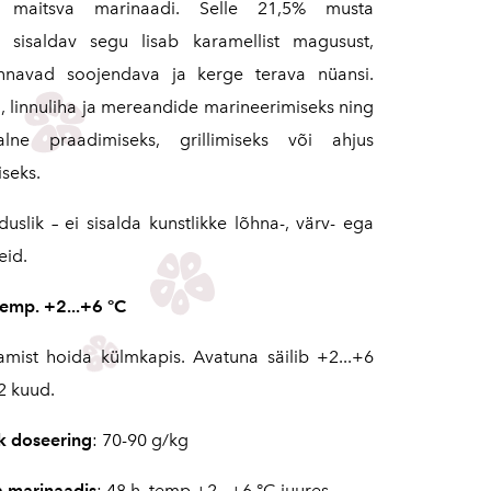
t maitsva marinaadi. Selle 21,5% musta
u sisaldav segu lisab karamellist magusust,
annavad soojendava ja kerge terava nüansi.
a, linnuliha ja mereandide marineerimiseks ning
lne praadimiseks, grillimiseks või ahjus
seks.
uslik – ei sisalda kunstlikke lõhna-, värv- ega
eid.
temp. +2...+6 °C
amist hoida külmkapis. Avatuna säilib +2...+6
2 kuud.
ik doseering
: 70-90 g/kg
a marinaadis
: 48 h, temp +2...+6 °C juures.