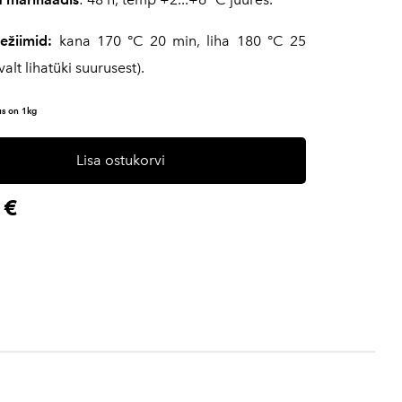
režiimid:
kana 170 °C 20 min, liha 180 °C 25
valt lihatüki suurusest).
s on 1kg
Lisa ostukorvi
 €