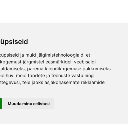
üpsiseid
iitu
üpsiseid ja muid jälgimistehnoloogiaid, et
jal
skogemust järgmistel eesmärkidel:
veebisaidi
maldamiseks
,
parema kliendikogemuse pakkumiseks
ie huvi meie toodete ja teenuste vastu ning
stegevusi
,
teie jaoks asjakohasemate reklaamide
Muuda minu eelistusi