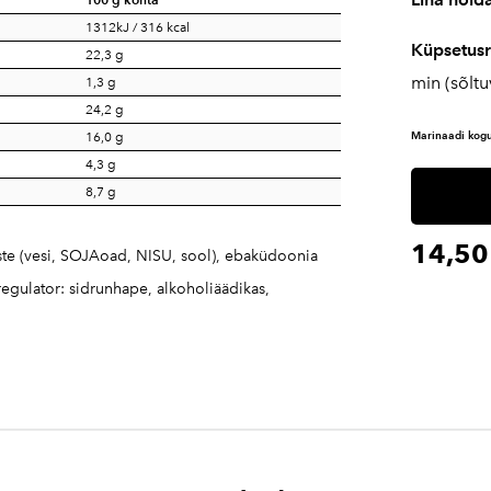
1312kJ / 316 kcal
Küpsetus
22,3 g
min (sõltu
1,3 g
24,2 g
Marinaadi kogu
16,0 g
4,3 g
8,7 g
14,50
aste (vesi, SOJAoad, NISU, sool), ebaküdoonia
regulator: sidrunhape, alkoholiäädikas,