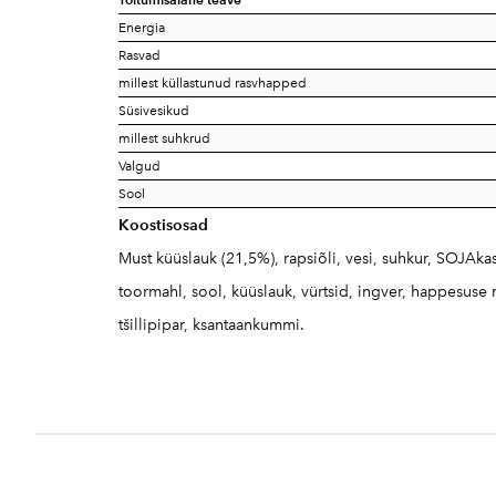
Energia
Rasvad
millest küllastunud rasvhapped
Süsivesikud
millest suhkrud
Valgud
Sool
Koostisosad
Must küüslauk (21,5%), rapsiõli, vesi, suhkur, SOJAk
toormahl, sool, küüslauk, vürtsid, ingver, happesuse 
tšillipipar, ksantaankummi.