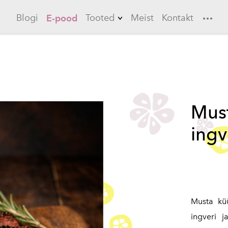
Blogi
Tooted
Meist
Kontakt
E-pood
Limonaadid
Küüslauk
Ebaküdoonia
Must
Longerod
ingv
Jääteed
Kastmed
Marinaadid
Musta kü
ingveri j