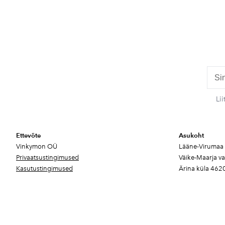
Li
Ettevõte
Asukoht
Vinkymon OÜ
Lääne-Virumaa
Privaatsustingimused
Väike-Maarja v
Kasutustingimused
Ärina küla 462
Update cookies preferences