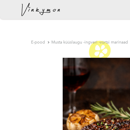
lisati ostukorvi.
E-pood
Musta küüslaugu -ingveri -vürtsi marinaad