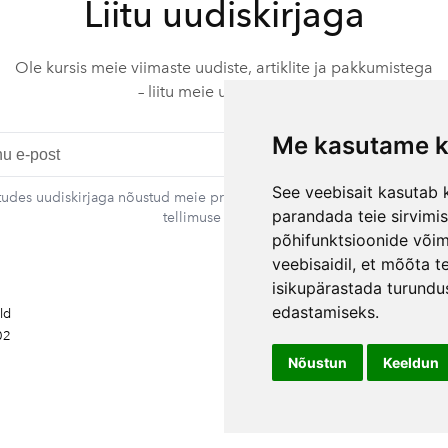
Liitu uudiskirjaga
Ole kursis meie viimaste uudiste, artiklite ja pakkumistega
– liitu meie uudiskirjaga.
Me kasutame k
L
See veebisait kasutab k
itudes uudiskirjaga nõustud meie privaatsustingimustega. Sa võid igal a
parandada teie sirvimi
tellimuse tühistada.
põhifunktsioonide või
veebisaidil
,
et mõõta te
Kontakt
isikupärastada turundu
Rando Vink
edastamiseks
.
ald
Tegevjuht
02
Tel: +372 53444844
Email: info@ebakudoonia.ee
Nõustun
Keeldun