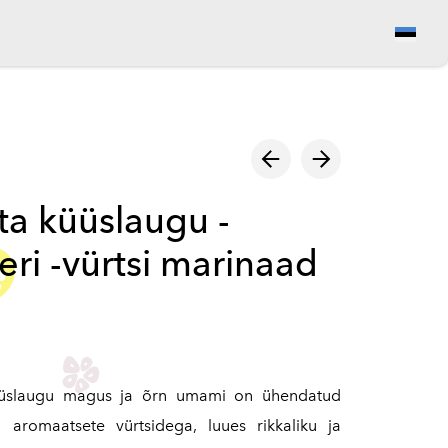
Vaata ostukorvi
a küüslaugu -
eri -vürtsi marinaad
üslaugu magus ja õrn umami on ühendatud
a aromaatsete vürtsidega, luues rikkaliku ja