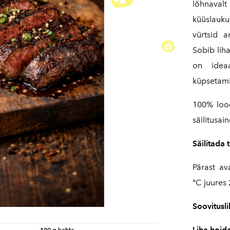
lõhnaval
küüslauk
vürtsid 
Sobib lih
on ideaa
küpsetami
100% lood
säilitusain
Säilitada 
Pärast av
°C juures 
Soovitusl
Liha hoid
100 g kohta