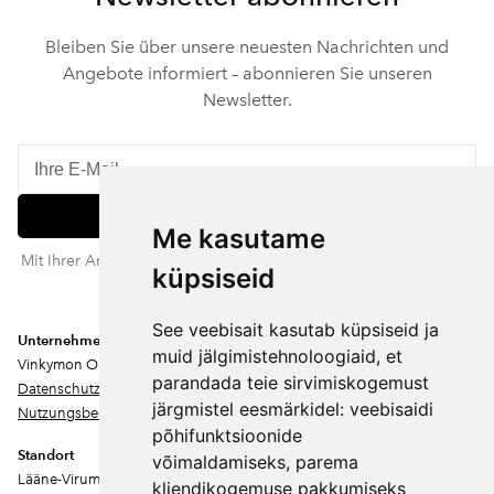
Bleiben Sie über unsere neuesten Nachrichten und
Angebote informiert – abonnieren Sie unseren
Newsletter.
Abonnieren
Me kasutame
Mit Ihrer Anmeldung stimmen Sie unserer Datenschutzerklärung
küpsiseid
zu. Sie können sich jederzeit abmelden.
See veebisait kasutab küpsiseid ja
Unternehmen
muid jälgimistehnoloogiaid, et
Vinkymon OÜ
parandada teie sirvimiskogemust
Datenschutz
järgmistel eesmärkidel:
veebisaidi
Nutzungsbedingungen
põhifunktsioonide
Standort
võimaldamiseks
,
parema
Lääne-Virumaa
kliendikogemuse pakkumiseks