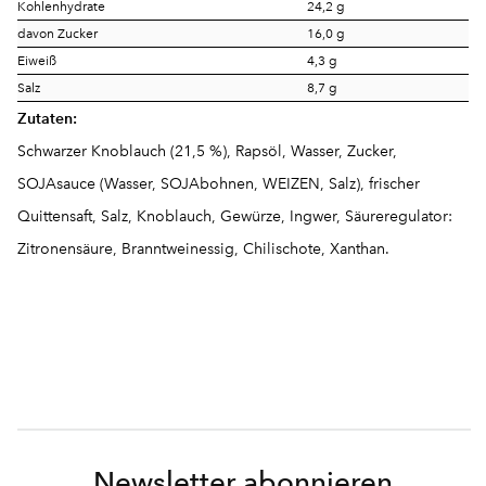
Kohlenhydrate
24,2 g
davon Zucker
16,0 g
Eiweiß
4,3 g
Salz
8,7 g
Zutaten:
Schwarzer Knoblauch (21,5 %), Rapsöl, Wasser, Zucker,
SOJAsauce
(Wasser,
SOJA
bohnen,
WEIZEN
, Salz), frischer
Quittensaft, Salz, Knoblauch, Gewürze, Ingwer, Säureregulator:
Zitronensäure, Branntweinessig, Chilischote, Xanthan.
Newsletter abonnieren