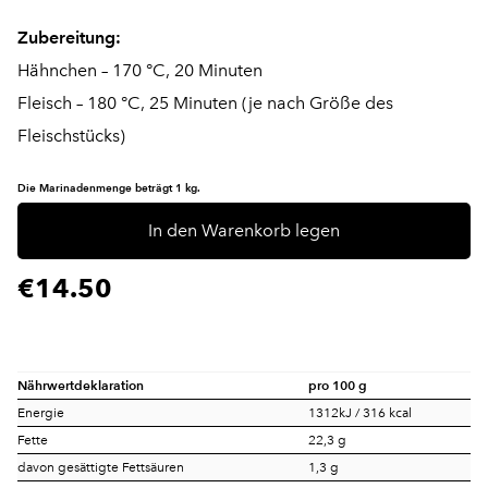
Zubereitung:
Hähnchen – 170 °C, 20 Minuten
Fleisch – 180 °C, 25 Minuten (je nach Größe des
Fleischstücks)
Die Marinadenmenge beträgt 1 kg.
In den Warenkorb legen
€14.50
Nährwertdeklaration
pro 100 g
Energie
1312kJ / 316 kcal
Fette
22,3 g
davon gesättigte Fettsäuren
1,3 g