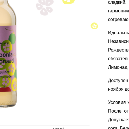
сладкий,
гармонич
согреваю
Идеальны
Независ
Рождеств
обязате
Лимонад, 
Доступен
ноября до
Условия 
После от
Допуска
сока. Бер
100 ml