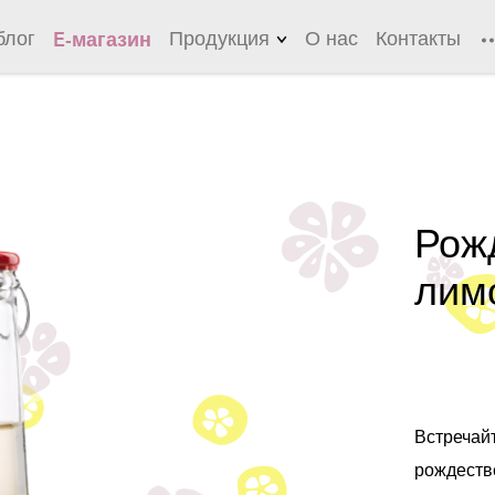
блог
Продукция
О нас
Контакты
E-магазин
Лимонады
Чеснок
Цидония
Рож
Лонг-дринки
лим
Холодные чаи
Соусы
Маринады
Встреч
рождеств