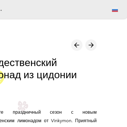
Просмотр корзины
дественский
онад из цидонии
айте праздничный сезон с новым
енским лимонадом от Vinkymon. Приятный