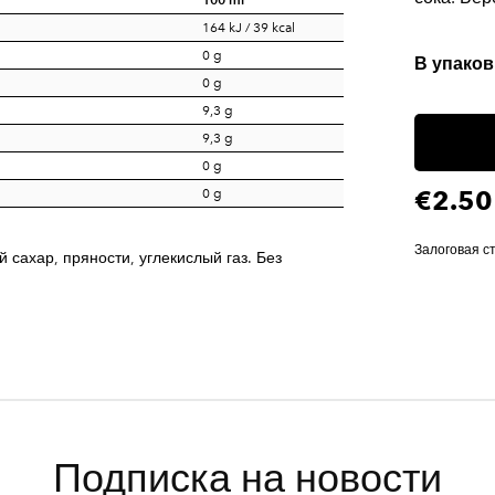
164 kJ / 39 kcal
0 g
В упаков
0 g
9,3 g
9,3 g
0 g
€2.50
0 g
Залоговая с
 сахар, пряности, углекислый газ. Без
Подписка на новости