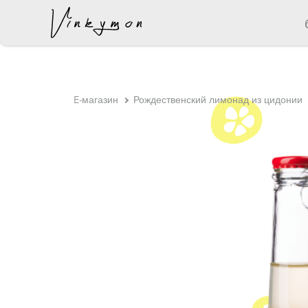
был добавлен в корзину.
E-магазин
Рождественский лимонад из цидонии