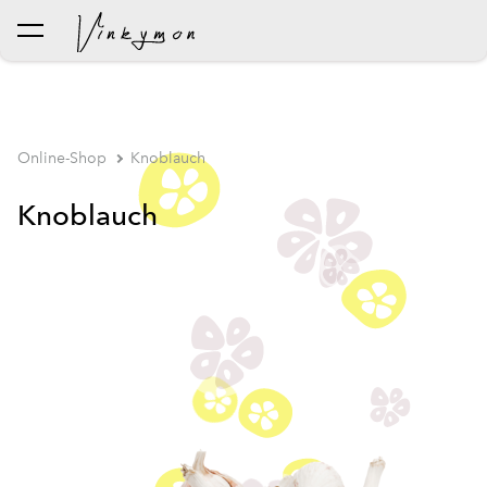
wurde dem Warenkorb
Warenkorb ansehen
hinzugefügt..
Online-Shop
Knoblauch
Knoblauch