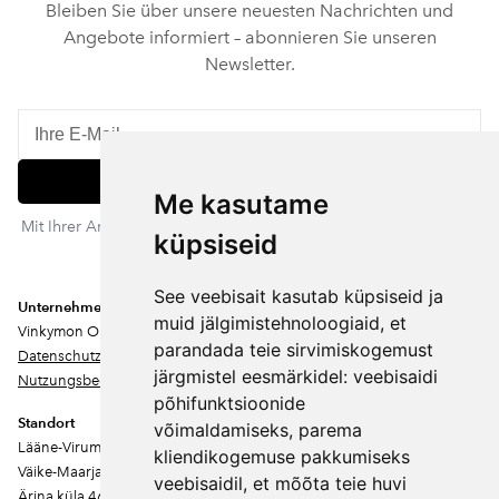
Bleiben Sie über unsere neuesten Nachrichten und
Angebote informiert – abonnieren Sie unseren
Newsletter.
Abonnieren
Me kasutame
Mit Ihrer Anmeldung stimmen Sie unserer Datenschutzerklärung
küpsiseid
zu. Sie können sich jederzeit abmelden.
See veebisait kasutab küpsiseid ja
Unternehmen
muid jälgimistehnoloogiaid, et
Vinkymon OÜ
parandada teie sirvimiskogemust
Datenschutz
järgmistel eesmärkidel:
veebisaidi
Nutzungsbedingungen
põhifunktsioonide
Standort
võimaldamiseks
,
parema
Lääne-Virumaa
kliendikogemuse pakkumiseks
Väike-Maarja vald
veebisaidil
,
et mõõta teie huvi
Ärina küla 46202