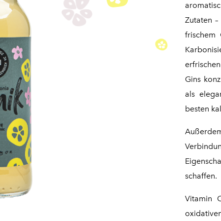
aromatisc
Zutaten –
frischem 
Karbonisi
erfrische
Gins konz
als eleg
besten kal
Außerdem 
Verbindun
Eigensch
schaffen.
Vitamin 
oxidative