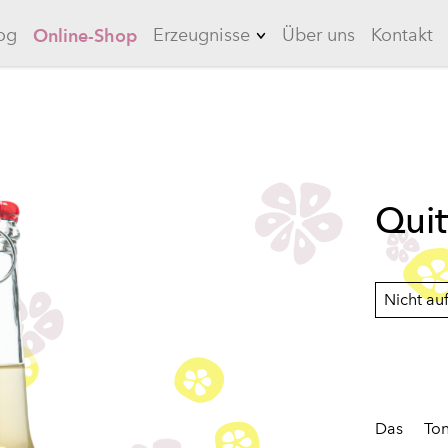
og
Erzeugnisse
Über uns
Kontakt
Online-Shop
Limonaden
Knoblauch
Quitten
Quit
Long Drinks
Eistees
Saucen
Nicht au
Marinaden
Das Toni