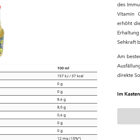
des Immun
Vitamin 
erhöht di
Erhaltun
Sehkraft b
Am besten
Ausfällu
100 ml
direkte S
157 kJ / 37 kcal
0 g
0 g
Im Kasten
8.6 g
8,0 g
0,6 g
0 g
0 g
12 mg (15%*)