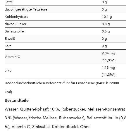
Fette
0 g
davon gesättigte Fettsäuren
0 g
Kohlenhydrate
10,1 g
davon Zucker
8,8 g
Ballaststoffe
0,6 g
Eiweiß
0 g
Salz
0 g
9,04 mg
Vitamin C
(11,3%*)
1,13 mg
Zink
(11.3%*)
%*der durchschnittlichen Referenzzufuhr für Erwachsene (8400 kJ/2000
kcal)
Bestandteile
Wasser, Quitten-Rohsaft 10 %, Rübenzucker, Melissen-Konzentrat
3 % (Wasser, frische Melisse, Rübenzucker), Ballaststoff Inulin (0,6
%), Vitamin C, Zinksulfat, Kohlendioxid. Ohne