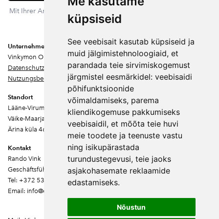
Me kasutame
Mit Ihrer Anmeldung stimmen Sie unserer Datenschutzerklärung
küpsiseid
zu. Sie können sich jederzeit abmelden.
See veebisait kasutab küpsiseid ja
Unternehmen
muid jälgimistehnoloogiaid, et
Vinkymon OÜ
parandada teie sirvimiskogemust
Datenschutz
järgmistel eesmärkidel:
veebisaidi
Nutzungsbedingungen
põhifunktsioonide
Standort
võimaldamiseks
,
parema
Lääne-Virumaa
kliendikogemuse pakkumiseks
Väike-Maarja vald
veebisaidil
,
et mõõta teie huvi
Ärina küla 46202
meie toodete ja teenuste vastu
ning isikupärastada
Kontakt
turundustegevusi
,
teie jaoks
Rando Vink
Geschäftsführer
asjakohasemate reklaamide
Tel: +372 53444844
edastamiseks
.
Email: info@ebakudoonia.ee
Nõustun