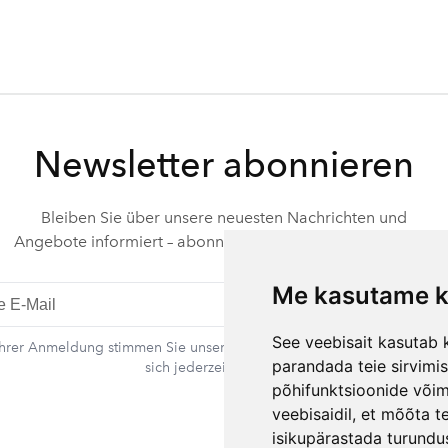
Newsletter abonnieren
Bleiben Sie über unsere neuesten Nachrichten und
Angebote informiert – abonnieren Sie unseren Newsletter.
Me kasutame k
Abonnie
See veebisait kasutab k
Ihrer Anmeldung stimmen Sie unserer Datenschutzerklärung zu. Sie k
parandada teie sirvimi
sich jederzeit abmelden.
põhifunktsioonide või
veebisaidil
,
et mõõta te
Kontakt
isikupärastada turundu
Rando Vink