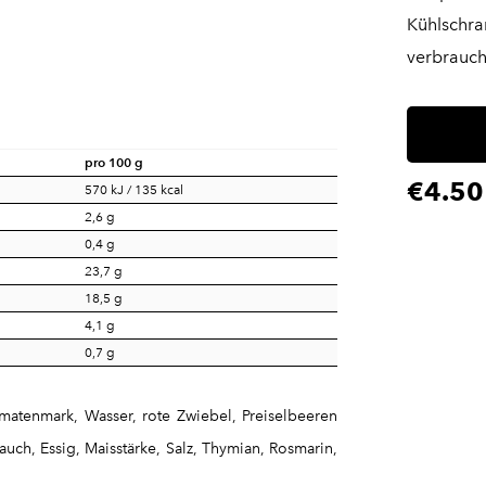
Kühlschr
verbrauch
pro 100 g
€4.50
570 kJ / 135 kcal
2,6 g
0,4 g
23,7 g
18,5 g
4,1 g
0,7 g
atenmark, Wasser, rote Zwiebel, Preiselbeeren
auch, Essig, Maisstärke, Salz, Thymian, Rosmarin,