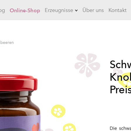
og
Erzeugnisse
Über uns
Kontakt
Online-Shop
Limonaden
Knoblauch
lbeeren
Quitten
Sch
Long Drinks
Kno
Eistees
Saucen
Prei
Marinaden
Die schw