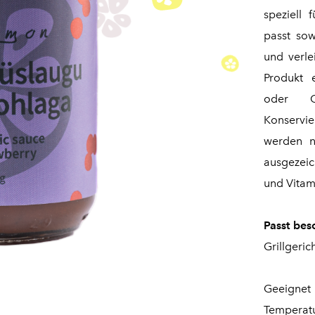
speziell 
passt sow
und verle
Produkt 
oder G
Konservie
werden n
ausgezeic
und Vitam
Passt bes
Grillgeric
Geeignet
Tempera