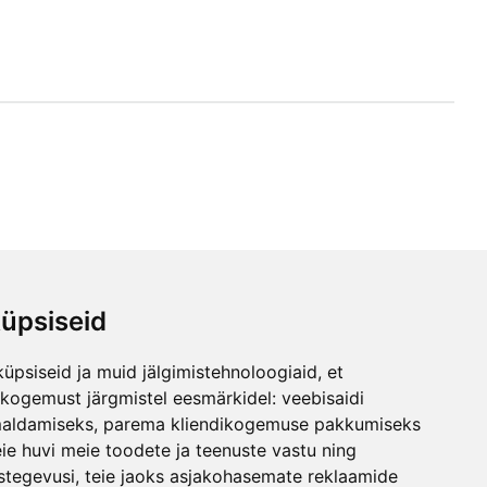
üpsiseid
ren
üpsiseid ja muid jälgimistehnoloogiaid, et
önnen
skogemust järgmistel eesmärkidel:
veebisaidi
maldamiseks
,
parema kliendikogemuse pakkumiseks
ie huvi meie toodete ja teenuste vastu ning
stegevusi
,
teie jaoks asjakohasemate reklaamide
Maila Vink