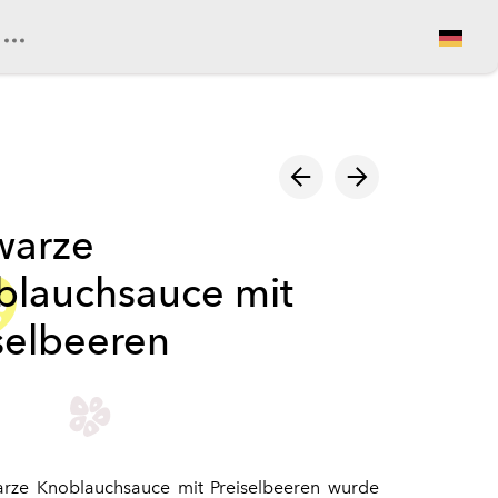
Warenkorb ansehen
warze
blauchsauce mit
selbeeren
arze Knoblauchsauce mit Preiselbeeren wurde