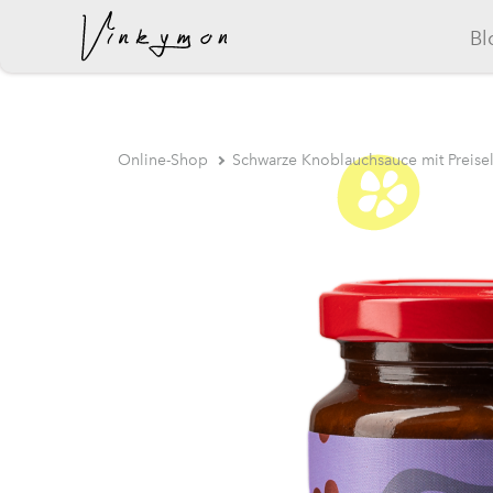
Bl
wurde dem Warenkorb hinzugefügt..
Online-Shop
Schwarze Knoblauchsauce mit Preise