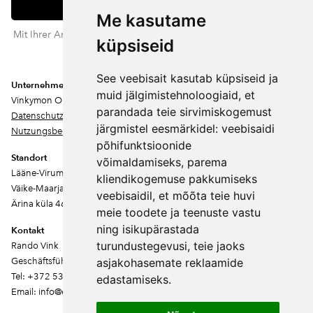
Abonnieren
Me kasutame
Mit Ihrer Anmeldung stimmen Sie unserer Datenschutzerklärung
küpsiseid
zu. Sie können sich jederzeit abmelden.
See veebisait kasutab küpsiseid ja
Unternehmen
muid jälgimistehnoloogiaid, et
Vinkymon OÜ
parandada teie sirvimiskogemust
Datenschutz
järgmistel eesmärkidel:
veebisaidi
Nutzungsbedingungen
põhifunktsioonide
Standort
võimaldamiseks
,
parema
Lääne-Virumaa
kliendikogemuse pakkumiseks
Väike-Maarja vald
veebisaidil
,
et mõõta teie huvi
Ärina küla 46202
meie toodete ja teenuste vastu
ning isikupärastada
Kontakt
turundustegevusi
,
teie jaoks
Rando Vink
Geschäftsführer
asjakohasemate reklaamide
Tel: +372 53444844
edastamiseks
.
Email: info@ebakudoonia.ee