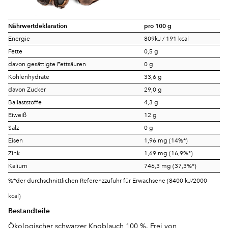
Nährwertdeklaration
pro 100 g
Energie
809kJ / 191 kcal
Fette
0,5 g
davon gesättigte Fettsäuren
0 g
Kohlenhydrate
33,6 g
davon Zucker
29,0 g
Ballaststoffe
4,3 g
Eiweiß
12 g
Salz
0 g
Eisen
1,96 mg (14%*)
Zink
1,69 mg (16,9%*)
Kalium
746,3 mg (37,3%*)
%*der durchschnittlichen Referenzzufuhr für Erwachsene (8400 kJ/2000
kcal)
Bestandteile
Ökologischer schwarzer Knoblauch 100 %. Frei von